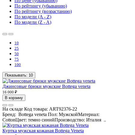
По цене (убыванию)
По рейтингу (убыванию)
По рейтингу (возрастанию)
По модели (A - Z)
По модели (Z - A)
10
25
50
75
100
Показывать:
10
Джинсовые брюки мужские Bottega veneta
16 000 ₽
В корзину
На складе
Код товара:
ART92376-22
Бренд: Bottega veneta Пол: МужскойМатериал:
CottonЦвет: темно синийПроизводство: Италия ..
Куртка мужская кожаная Bottega Veneta