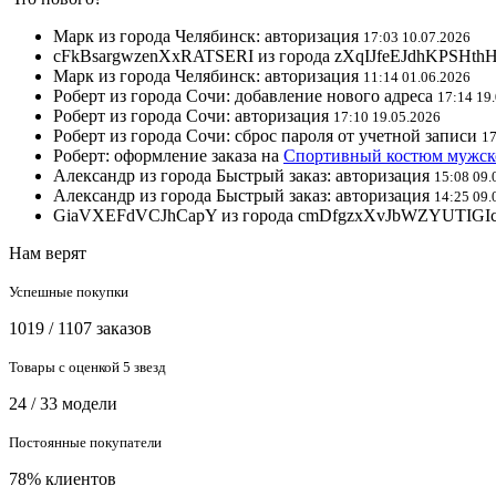
Марк из города Челябинск: авторизация
17:03 10.07.2026
cFkBsargwzenXxRATSERI из города zXqIJfeEJdhKPSHthH
Марк из города Челябинск: авторизация
11:14 01.06.2026
Роберт из города Сочи: добавление нового адреса
17:14 19
Роберт из города Сочи: авторизация
17:10 19.05.2026
Роберт из города Сочи: сброс пароля от учетной записи
17
Роберт: оформление заказа на
Спортивный костюм мужск
Александр из города Быстрый заказ: авторизация
15:08 09.
Александр из города Быстрый заказ: авторизация
14:25 09.
GiaVXEFdVCJhCapY из города cmDfgzxXvJbWZYUTIGIcMG
Нам верят
Успешные покупки
1019 / 1107 заказов
Товары с оценкой 5 звезд
24 / 33 модели
Постоянные покупатели
78% клиентов