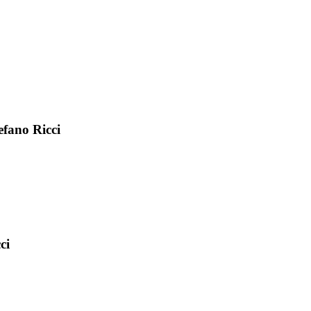
fano Ricci
ci