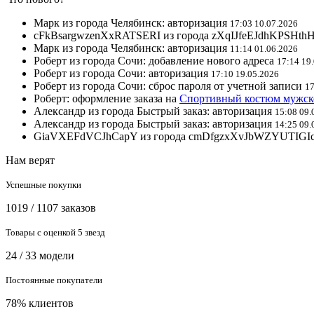
Марк из города Челябинск: авторизация
17:03 10.07.2026
cFkBsargwzenXxRATSERI из города zXqIJfeEJdhKPSHthH
Марк из города Челябинск: авторизация
11:14 01.06.2026
Роберт из города Сочи: добавление нового адреса
17:14 19
Роберт из города Сочи: авторизация
17:10 19.05.2026
Роберт из города Сочи: сброс пароля от учетной записи
17
Роберт: оформление заказа на
Спортивный костюм мужск
Александр из города Быстрый заказ: авторизация
15:08 09.
Александр из города Быстрый заказ: авторизация
14:25 09.
GiaVXEFdVCJhCapY из города cmDfgzxXvJbWZYUTIGIcMG
Нам верят
Успешные покупки
1019 / 1107 заказов
Товары с оценкой 5 звезд
24 / 33 модели
Постоянные покупатели
78% клиентов