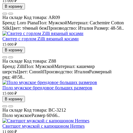
15 000 ₽
В корзину
На складе
Код товара:
AR09
Бренд: Loro PianaПол: МужскойМатериал: Cachemire Cotton
SilkЦвет: тёмный бежПроизводство: Италия Размер: 48-58..
Свитер с горлом Zilli вязаный косами
15 000 ₽
В корзину
На складе
Код товара:
Z88
Бренд: ZilliПол: МужскойМатериал: кашемир
шерстьЦвет: СинийПроизводство: ИталияРазмерный
ряд: 48\58..
Поло мужское брендовое больших размеров
15 000 ₽
В корзину
На складе
Код товара:
BC-3212
Поло мужскоеРазмер 60\66..
Свитшот мужской с капюшоном Hermes
11 000 ₽