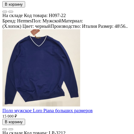
В корзину
На складе
Код товара:
H097-22
Бренд: HermesПол: МужскойМатериал:
(Хлопок) Цвет: черныйПроизводство: Италия Размер: 48\56..
Поло мужское Loro Piana больших размеров
15 000 ₽
В корзину
На складе
Код товара:
LP-3212