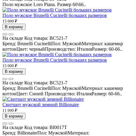
Поло мужское Loro Piana. Размер 60\66..
Поло мужское Brunelli Cucinelli больших размеров
15 000 ₽
В корзину
На складе
Код товара:
BC521-7
Бренд: Brunelli CucinelliПол: МужскойМатериал: кашемир
коттонЦвет: черныйПроизводство: ИталияРазмер: 60-66..
Поло мужское Brunelli Cucinelli больших размеров
15 000 ₽
В корзину
На складе
Код товара:
BC521-7
Бренд: Brunelli CucinelliПол: МужскойМатериал: кашемир
коттонЦвет: Синий Производство: ИталияРазмер: 60-66..
Свитшот мужской зимний Billionaire
11 000 ₽
В корзину
На складе
Код товара:
BI0017T
Бренд: BillionaireПол: МужскойМатериал: