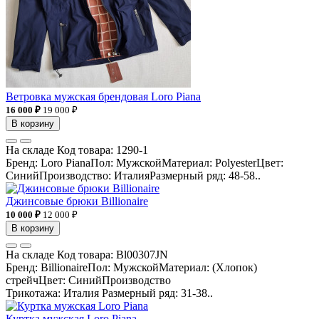
Ветровка мужская брендовая Loro Piana
16 000 ₽
19 000 ₽
В корзину
На складе
Код товара:
1290-1
Бренд: Loro PianaПол: МужскойМатериал: PolyesterЦвет:
СинийПроизводство: ИталияРазмерный ряд: 48-58..
Джинсовые брюки Billionaire
10 000 ₽
12 000 ₽
В корзину
На складе
Код товара:
Bl00307JN
Бренд: BillionaireПол: МужскойМатериал: (Хлопок)
стрейчЦвет: СинийПроизводство
Трикотажа: Италия Размерный ряд: 31-38..
Куртка мужская Loro Piana