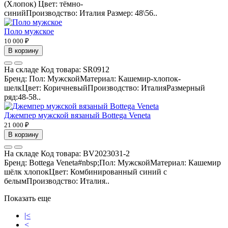
(Хлопок) Цвет: тёмно-
синийПроизводство: Италия Размер: 48\56..
Поло мужское
10 000 ₽
В корзину
На складе
Код товара:
SR0912
Бренд: Пол: МужскойМатериал: Кашемир-хлопок-
шелкЦвет: КоричневыйПроизводство: ИталияРазмерный
ряд:48-58..
Джемпер мужской вязаный Bottega Veneta
21 000 ₽
В корзину
На складе
Код товара:
BV2023031-2
Бренд: Bottega Veneta#nbsp;Пол: МужскойМатериал: Кашемир
шёлк хлопокЦвет: Комбинированный синий с
белымПроизводство: Италия..
Показать еще
|<
<