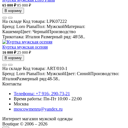
65 000 ₽
85 000 ₽
В корзину
На складе
Код товара:
LPK07222
Бренд: Loro PianaПол: МужскойМатериал:
КашемирЦвет: ЧерныйПроизводство
Трикотажа: Италия Размерный ряд: 48\58..
Куртка мужская осеняя
16 000 ₽
25 000 ₽
В корзину
На складе
Код товара:
ART/010-1
Бренд: Loro PianaПол: МужскойЦвет: СинийПроизводство:
ИталияРазмерный ряд:48-58..
Контакты
Телефоны: +7 916- 290-73-21
Время работы: Пн-Пт 10:00 - 22:00
Москва
moscowmenru@yandex.ru
Интернет магазин мужской одежды
Boutique © 2006 – 2026