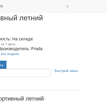
м мужской спортивный летний
AM
0
ивный летний
ность: На складе
 за 1 день
Производитель: Prada
 все модели
ину
Быстрый заказ
ортивный летний