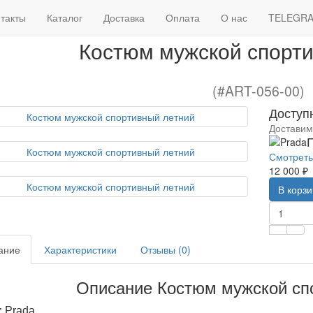
Спортивные костюмы мужские брендовые
Костю
такты
Каталог
Доставка
Оплата
О нас
TELEGR
Костюм мужской спорт
(#ART-056-00)
Доступ
Доставим
Смотреть
12 000 ₽
В корз
ание
Характеристики
Отзывы (0)
Описание Костюм мужской сп
:
Prada