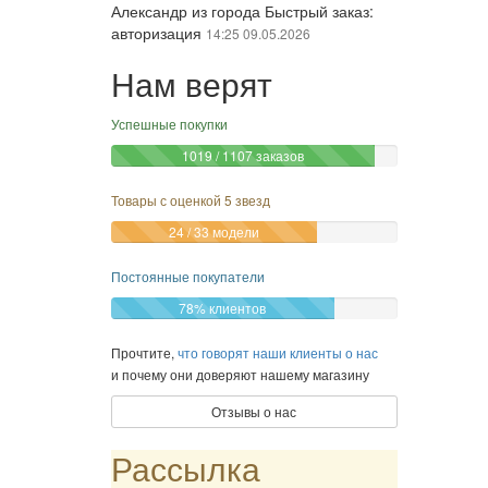
Александр из города Быстрый заказ:
авторизация
14:25 09.05.2026
GiaVXEFdVCJhCapY из города
cmDfgzxXvJbWZYUTIGIcMGl:
регистрация нового аккаунта
19:00
18.07.2026
Нам верят
Успешные покупки
1019 / 1107 заказов
Товары с оценкой 5 звезд
24 / 33 модели
Постоянные покупатели
78% клиентов
Прочтите,
что говорят наши клиенты о нас
и почему они доверяют нашему магазину