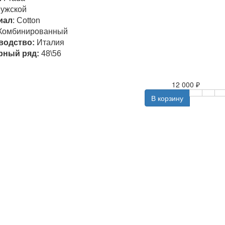
ужской
иал
: Cotton
Комбинированный
водство:
Италия
рный ряд:
48\56
12 000 ₽
В корзину