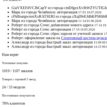
GiaVXEFdVCJhCapY из города cmDfgzxXvJbWZYUTIGIcMG
Марк из города Челябинск: авторизация
17:03 10.07.2026
cFkBsargwzenXxRATSERI из города zXqIJfeEJdhKPSHthH
Марк из города Челябинск: авторизация
11:14 01.06.2026
Роберт из города Сочи: добавление нового адреса
17:14 19
Роберт из города Сочи: авторизация
17:10 19.05.2026
Роберт из города Сочи: сброс пароля от учетной записи
17
Роберт: оформление заказа на
Спортивный костюм мужск
Александр из города Быстрый заказ: авторизация
15:08 09.
Александр из города Быстрый заказ: авторизация
14:25 09.
Нам верят
Успешные покупки
1019 / 1107 заказов
Товары с оценкой 5 звезд
24 / 33 модели
Постоянные покупатели
78% клиентов