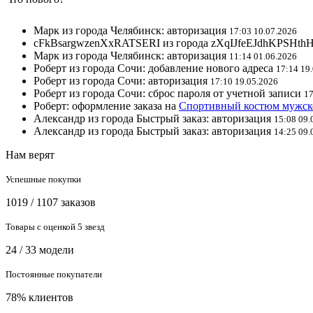
Марк из города Челябинск: авторизация
17:03 10.07.2026
cFkBsargwzenXxRATSERI из города zXqIJfeEJdhKPSHthH
Марк из города Челябинск: авторизация
11:14 01.06.2026
Роберт из города Сочи: добавление нового адреса
17:14 19
Роберт из города Сочи: авторизация
17:10 19.05.2026
Роберт из города Сочи: сброс пароля от учетной записи
17
Роберт: оформление заказа на
Спортивный костюм мужск
Александр из города Быстрый заказ: авторизация
15:08 09.
Александр из города Быстрый заказ: авторизация
14:25 09.
GiaVXEFdVCJhCapY из города cmDfgzxXvJbWZYUTIGIcMG
Нам верят
Успешные покупки
1019 / 1107 заказов
Товары с оценкой 5 звезд
24 / 33 модели
Постоянные покупатели
78% клиентов