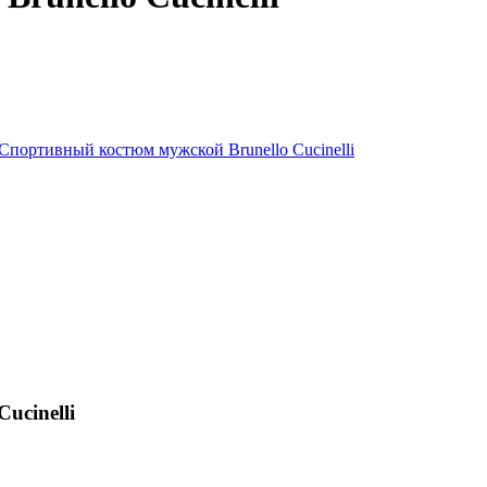
runello Cucinelli
ucinelli