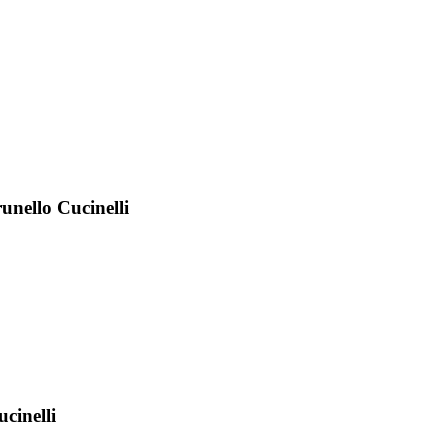
ello Cucinelli
inelli