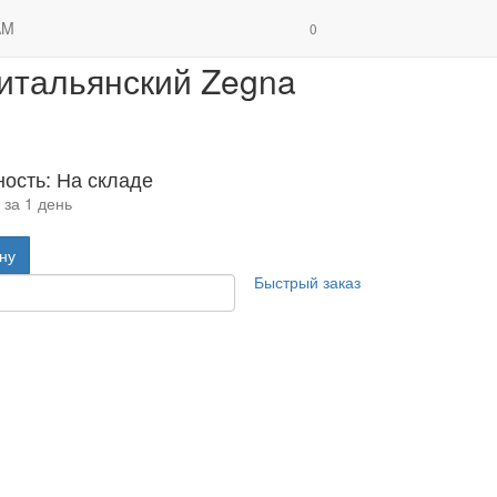
 костюм мужской итальянский Zegna
AM
0
итальянский Zegna
ность: На складе
 за 1 день
ину
Быстрый заказ