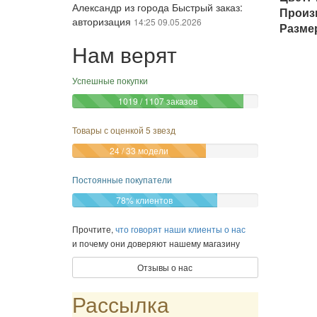
Александр из города Быстрый заказ:
Произ
авторизация
14:25 09.05.2026
Разме
GiaVXEFdVCJhCapY из города
cmDfgzxXvJbWZYUTIGIcMGl:
регистрация нового аккаунта
19:00
18.07.2026
Нам верят
Успешные покупки
1019 / 1107 заказов
Товары с оценкой 5 звезд
24 / 33 модели
Постоянные покупатели
78% клиентов
Прочтите,
что говорят наши клиенты о нас
и почему они доверяют нашему магазину