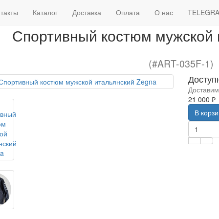
Спортивные костюмы мужские брендовые
Спортивный
такты
Каталог
Доставка
Оплата
О нас
TELEGR
Спортивный костюм мужской 
(#ART-035F-1)
Доступ
Доставим
21 000 ₽
В корз