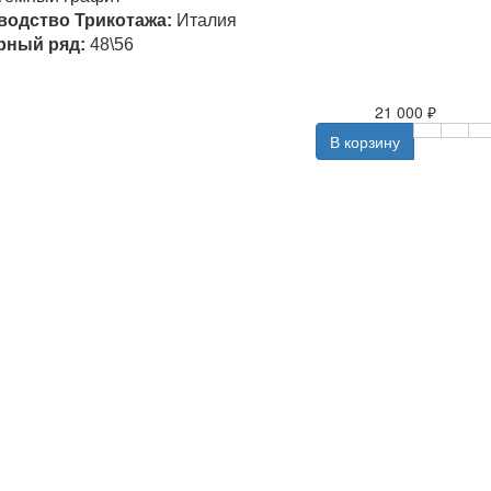
водство Трикотажа:
Италия
рный ряд:
48\56
21 000 ₽
В корзину