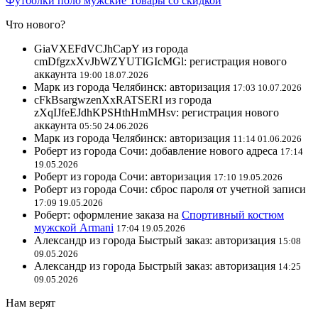
Футболки поло мужские
Товары со скидкой
Что нового?
GiaVXEFdVCJhCapY из города
cmDfgzxXvJbWZYUTIGIcMGl: регистрация нового
аккаунта
19:00 18.07.2026
Марк из города Челябинск: авторизация
17:03 10.07.2026
cFkBsargwzenXxRATSERI из города
zXqIJfeEJdhKPSHthHmMHsv: регистрация нового
аккаунта
05:50 24.06.2026
Марк из города Челябинск: авторизация
11:14 01.06.2026
Роберт из города Сочи: добавление нового адреса
17:14
19.05.2026
Роберт из города Сочи: авторизация
17:10 19.05.2026
Роберт из города Сочи: сброс пароля от учетной записи
17:09 19.05.2026
Роберт: оформление заказа на
Спортивный костюм
мужской Armani
17:04 19.05.2026
Александр из города Быстрый заказ: авторизация
15:08
09.05.2026
Александр из города Быстрый заказ: авторизация
14:25
09.05.2026
Нам верят